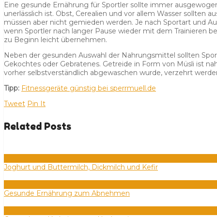
Eine gesunde Ernährung für Sportler sollte immer ausgewogen u
unerlässlich ist. Obst, Cerealien und vor allem Wasser sollten
müssen aber nicht gemieden werden. Je nach Sportart und Ausü
wenn Sportler nach langer Pause wieder mit dem Trainieren beg
zu Beginn leicht übernehmen.
Neben der gesunden Auswahl der Nahrungsmittel sollten Sport
Gekochtes oder Gebratenes. Getreide in Form von Müsli ist nahr
vorher selbstverständlich abgewaschen wurde, verzehrt werde
Tipp:
Fitnessgeräte günstig bei sperrmuell.de
Tweet
Pin It
Related Posts
0
Joghurt und Buttermilch, Dickmilch und Kefir
0
Gesunde Ernährung zum Abnehmen
0