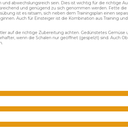
nd abwechslungsreich sein. Dies ist wichtig für die richtige Au
 ausreichend und genügend zu sich genommen werden. Fette die in
bung ist es ratsam, sich neben dem Trainingsplan einen separat
innen. Auch für Einsteiger ist die Kombination aus Training un
ler auf die richtige Zubereitung achten. Gedünstetes Gemüse u
hafter, wenn die Schalen nur geöffnet (gespelzt) sind. Auch Obs
n.